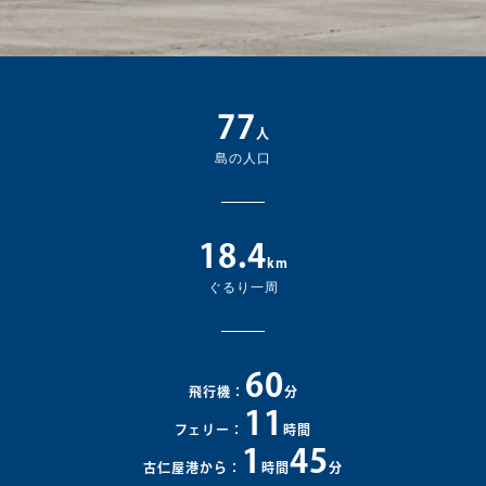
77
人
島の人口
18.4
km
ぐるり一周
60
飛行機：
分
11
フェリー：
時間
1
45
古仁屋港から：
時間
分